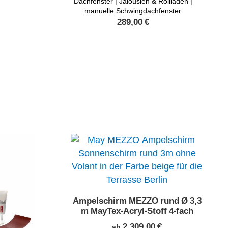
Dachfenster | Jalousien & Rollläden |
manuelle Schwingdachfenster
289,00
€
Ampelschirm MEZZO rund Ø 3,3
m MayTex-Acryl-Stoff 4-fach
2.309,00
€
ab