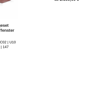
eset
ffenster
 C02 | U10
 | 147