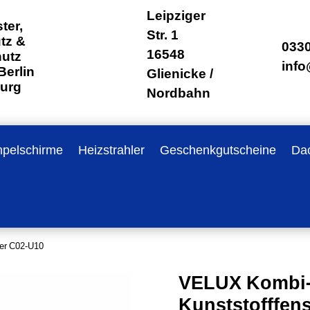
Leipziger
ter,
Str. 1
tz &
0330
16548
hutz
inf
Berlin
Glienicke /
urg
Nordbahn
pelschirme
Heizstrahler
Geschenkgutscheine
Dac
ter C02-U10
VELUX Kombi-P
Kunststofffen