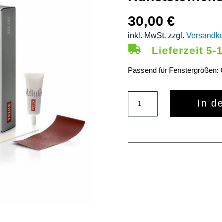
30,00
€
inkl. MwSt. zzgl.
Versandk
Lieferzeit 5-

Passend für Fenstergrößen: 
VELUX
In d
Kombi-
Pflegeset
Holzfenster
Kunststofffenster
C02-
U10
Menge