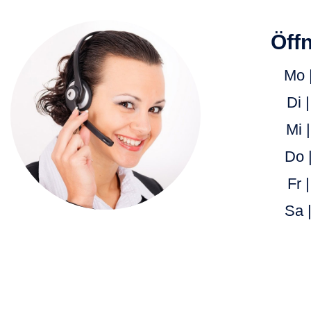
Öff
Mo 
Di 
Mi 
Do 
Fr 
Sa 