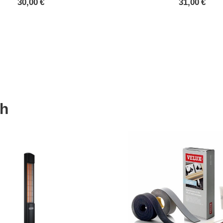
30,00
€
31,00
€
ch