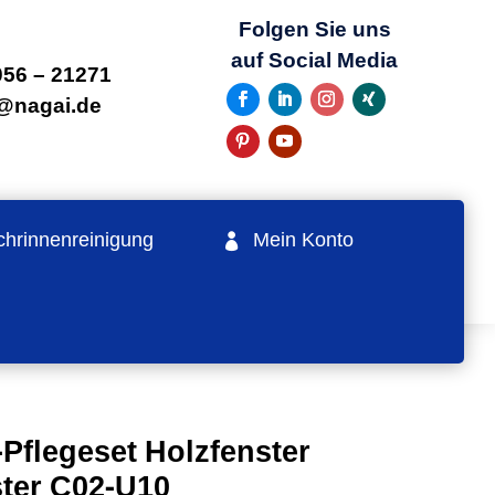
Folgen Sie uns
auf Social Media
56 – 21271
o@nagai.de
hrinnenreinigung
Mein Konto
flegeset Holzfenster
ster C02-U10